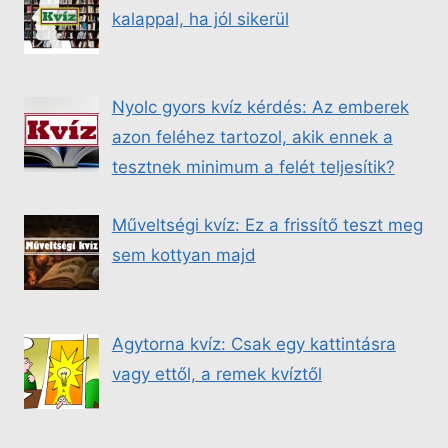
kalappal, ha jól sikerül
Nyolc gyors kvíz kérdés: Az emberek
azon feléhez tartozol, akik ennek a
tesztnek minimum a felét teljesítik?
Műveltségi kvíz: Ez a frissítő teszt meg
sem kottyan majd
Agytorna kvíz: Csak egy kattintásra
vagy ettől, a remek kvíztől