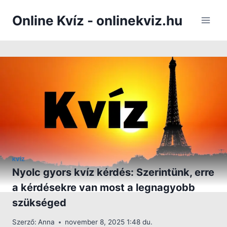
Skip
Online Kvíz - onlinekviz.hu
to
content
KVÍZ
Nyolc gyors kvíz kérdés: Szerintünk, erre
a kérdésekre van most a legnagyobb
szükséged
Szerző:
Anna
november 8, 2025 1:48 du.