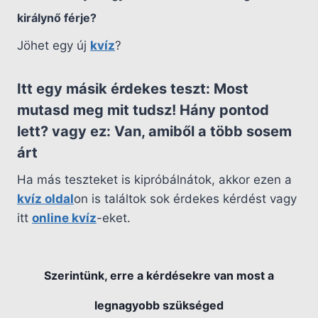
királynő férje?
Jöhet egy új
kvíz
?
Itt egy másik érdekes teszt:
Most
mutasd meg mit tudsz! Hány pontod
lett?
vagy ez:
Van, amiből a több sosem
árt
Ha más teszteket is kipróbálnátok, akkor ezen a
kvíz oldal
on is találtok sok érdekes kérdést vagy
itt
online kvíz
-eket.
Szerintünk, erre a kérdésekre van most a
legnagyobb szükséged