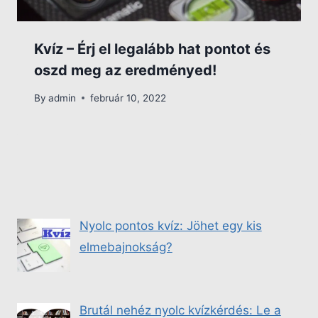
Kvíz – Érj el legalább hat pontot és
oszd meg az eredményed!
By
admin
február 10, 2022
Nyolc pontos kvíz: Jöhet egy kis
elmebajnokság?
Brutál nehéz nyolc kvízkérdés: Le a