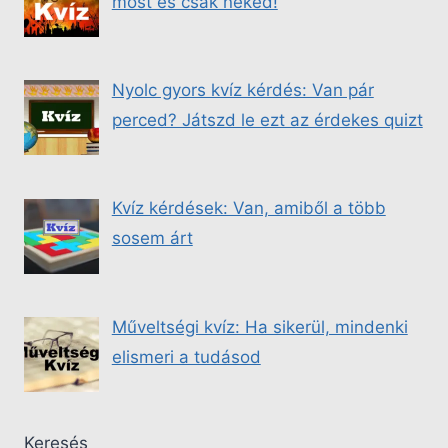
most és csak neked!
Nyolc gyors kvíz kérdés: Van pár
perced? Játszd le ezt az érdekes quizt
Kvíz kérdések: Van, amiből a több
sosem árt
Műveltségi kvíz: Ha sikerül, mindenki
elismeri a tudásod
Keresés