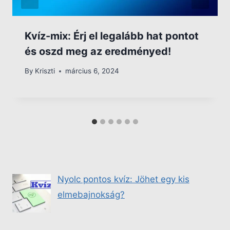
Kvíz-mix: Érj el legalább hat pontot
és oszd meg az eredményed!
By
Kriszti
március 6, 2024
Nyolc pontos kvíz: Jöhet egy kis
elmebajnokság?