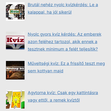
Brutál nehéz nyolc kvízkérdés: Le a
kalappal, ha jól sikerül
Nyolc gyors kvíz kérdés: Az emberek
azon feléhez tartozol, akik ennek a
tesztnek minimum a felét teljesítik?
Műveltségi kvíz: Ez a frissítő teszt meg
sem kottyan majd
Agytorna kvíz: Csak egy kattintásra
vagy ettől, a remek kvíztől