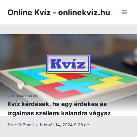
Skip
Online Kvíz - onlinekviz.hu
to
content
KVÍZ
MINDEN KVÍZ
|
Kvíz kérdések, ha egy érdekes és
izgalmas szellemi kalandra vágysz
Szerző:
Zsani
február 14, 2024 9:08 de.