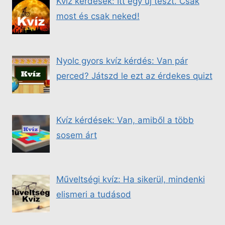
Kvíz kérdések: Itt egy új teszt. Csak
most és csak neked!
Nyolc gyors kvíz kérdés: Van pár
perced? Játszd le ezt az érdekes quizt
Kvíz kérdések: Van, amiből a több
sosem árt
Műveltségi kvíz: Ha sikerül, mindenki
elismeri a tudásod