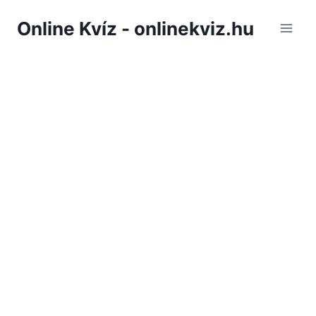
Skip
Online Kvíz - onlinekviz.hu
to
content