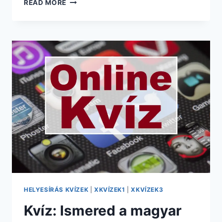
KVÍZ
READ MORE
–
HELYESÍRÁS
TESZT-
J
VAGY
LY
–
HOGY
ÍROD?
HELYESÍRÁS KVÍZEK
|
XKVÍZEK1
|
XKVÍZEK3
Kvíz: Ismered a magyar