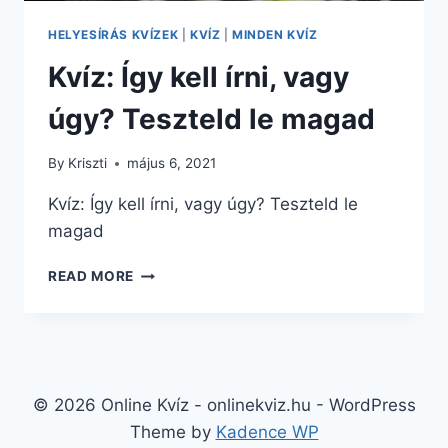
HELYESÍRÁS KVÍZEK
|
KVÍZ
|
MINDEN KVÍZ
Kvíz: Így kell írni, vagy
úgy? Teszteld le magad
By
Kriszti
május 6, 2021
Kvíz: Így kell írni, vagy úgy? Teszteld le
magad
KVÍZ:
READ MORE
ÍGY
KELL
ÍRNI,
VAGY
ÚGY?
TESZTELD
© 2026 Online Kvíz - onlinekviz.hu - WordPress
LE
Theme by
Kadence WP
MAGAD