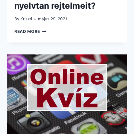
nyelvtan rejtelmeit?
By
Kriszti
május 29, 2021
KVÍZ:
READ MORE
ISMERED
A
MAGYAR
NYELVTAN
REJTELMEIT?