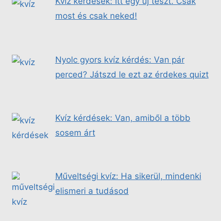
Kvíz kérdések: Itt egy új teszt. Csak
most és csak neked!
Nyolc gyors kvíz kérdés: Van pár
perced? Játszd le ezt az érdekes quizt
Kvíz kérdések: Van, amiből a több
sosem árt
Műveltségi kvíz: Ha sikerül, mindenki
elismeri a tudásod