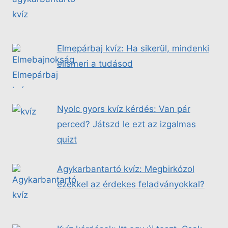
Elmepárbaj kvíz: Ha sikerül, mindenki
elismeri a tudásod
Nyolc gyors kvíz kérdés: Van pár
perced? Játszd le ezt az izgalmas
quizt
Agykarbantartó kvíz: Megbirkózol
ezekkel az érdekes feladványokkal?