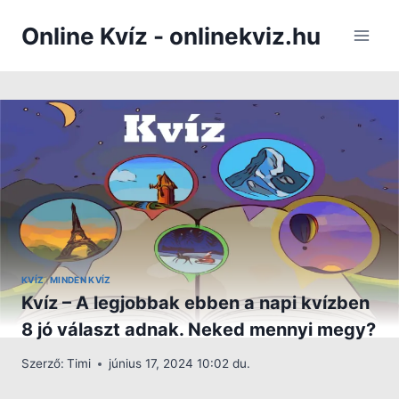
Skip
Online Kvíz - onlinekviz.hu
to
content
KVÍZ
MINDEN KVÍZ
|
Kvíz – A legjobbak ebben a napi kvízben
8 jó választ adnak. Neked mennyi megy?
Szerző:
Timi
június 17, 2024 10:02 du.