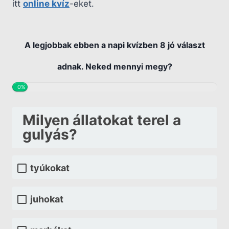
itt
online kvíz
-eket.
A legjobbak ebben a napi kvízben 8 jó választ
adnak. Neked mennyi megy?
0%
Milyen állatokat terel a
gulyás?
tyúkokat
juhokat