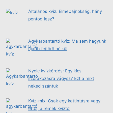
Általános kvíz: Elmebajnokság, hány
pontod lesz?
Agykarbantartó kvíz: Ma sem hagyunk
újabb fejtörő nélkül
Nyolc kvízkérdés: Egy kicsi
szórakozásra vágysz? Ezt a mixt
neked szántuk
Kvíz-mix: Csak egy kattintásra vagy
ettől, a remek kvíztől