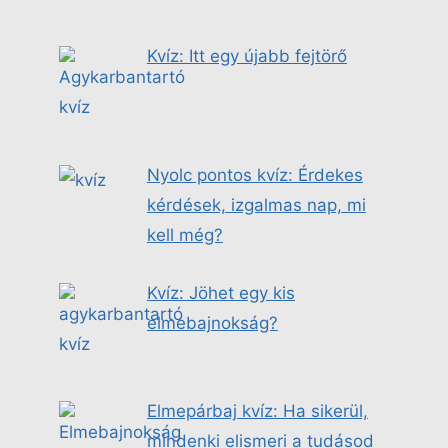
Kvíz: Itt egy újabb fejtörő
Nyolc pontos kvíz: Érdekes
kérdések, izgalmas nap, mi
kell még?
Kvíz: Jöhet egy kis
elmebajnokság?
Elmepárbaj kvíz: Ha sikerül,
mindenki elismeri a tudásod