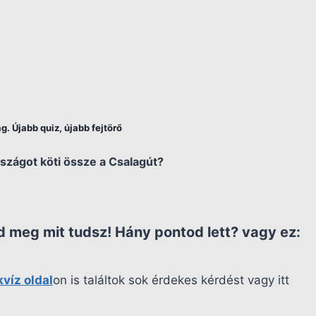
. Újabb quiz, újabb fejtörő
rszágot köti össze a Csalagút?
 meg mit tudsz! Hány pontod lett?
vagy ez:
kvíz oldal
on is találtok sok érdekes kérdést vagy itt