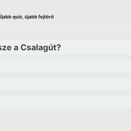
jabb quiz, újabb fejtörő
sze a Csalagút?