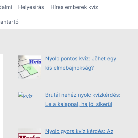
dalmi
Helyesírás
Híres emberek kvíz
antartó
Nyolc pontos kvíz: Jöhet egy
kis elmebajnokság?
Brutál nehéz nyolc kvízkérdés:
Le a kalappal, ha jól sikerül
Nyolc gyors kvíz kérdés: Az