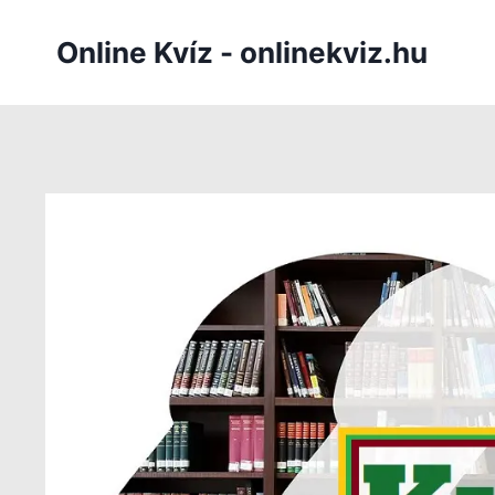
Skip
to
Online Kvíz - onlinekviz.hu
content