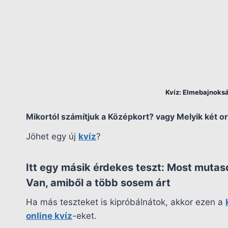
Kvíz: Elmebajnokság
Mikortól számítjuk a Középkort? vagy Melyik két o
Jöhet egy új
kvíz
?
Itt egy másik érdekes teszt:
Most mutasd
Van, amiből a több sosem árt
Ha más teszteket is kipróbálnátok, akkor ezen a
online kvíz
-eket.