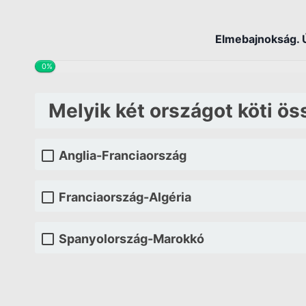
Elmebajnokság. Ú
0%
Melyik két országot köti ös
Anglia-Franciaország
Franciaország-Algéria
Spanyolország-Marokkó