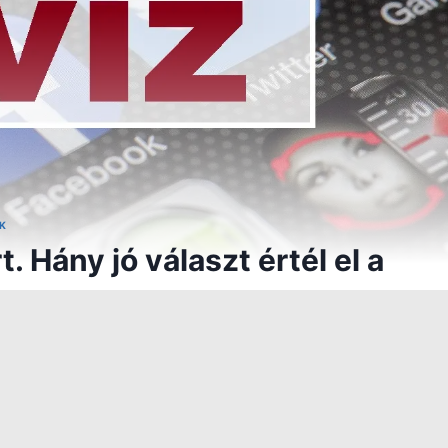
K
. Hány jó választ értél el a