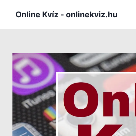
Skip
to
Online Kvíz - onlinekviz.hu
content