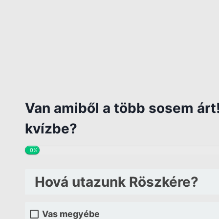
Van amiből a több sosem árt! 
kvízbe?
0%
Hová utazunk Röszkére?
Vas megyébe