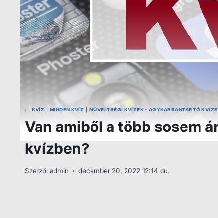
.
|
KVÍZ
|
MINDEN KVÍZ
|
MŰVELTSÉGI KVÍZEK - AGYKARBANTARTÓ KVIZE
Van amiből a több sosem árt
kvízben?
Szerző:
admin
december 20, 2022 12:14 du.