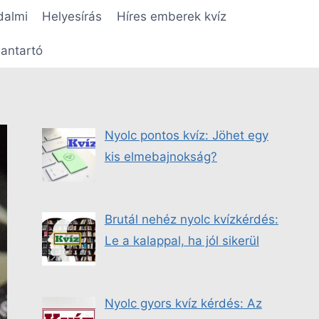
dalmi
Helyesírás
Híres emberek kvíz
antartó
Nyolc pontos kvíz: Jöhet egy
kis elmebajnokság?
Brutál nehéz nyolc kvízkérdés:
Le a kalappal, ha jól sikerül
Nyolc gyors kvíz kérdés: Az