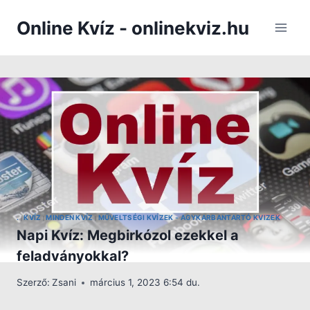
Skip
Online Kvíz - onlinekviz.hu
to
content
.
KVÍZ
MINDEN KVÍZ
MŰVELTSÉGI KVÍZEK - AGYKARBANTARTÓ KVIZEK
|
|
|
Napi Kvíz: Megbirkózol ezekkel a
feladványokkal?
Szerző:
Zsani
március 1, 2023 6:54 du.