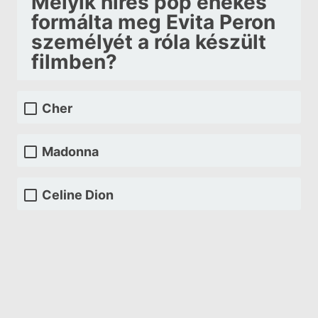
Melyik híres pop énekes
formálta meg Evita Peron
személyét a róla készült
filmben?
Cher
Madonna
Celine Dion