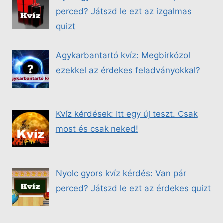
perced? Játszd le ezt az izgalmas
quizt
Agykarbantartó kvíz: Megbirkózol
ezekkel az érdekes feladványokkal?
Kvíz kérdések: Itt egy új teszt. Csak
most és csak neked!
Nyolc gyors kvíz kérdés: Van pár
perced? Játszd le ezt az érdekes quizt