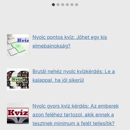
Nyolc pontos kvíz: Jöhet egy kis
elmebajnokság?
Brutál nehéz nyolc kvízkérdés: Le a
kalappal, ha jól sikerül
Nyolc gyors kvíz kérdés: Az emberek
azon feléhez tartozol, akik ennek a
tesztnek minimum a felét teljesítik?