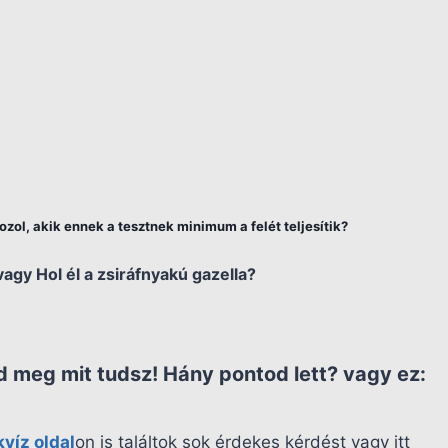
zol, akik ennek a tesztnek minimum a felét teljesítik?
agy Hol él a zsiráfnyakú gazella?
 meg mit tudsz! Hány pontod lett?
vagy ez:
kvíz oldal
on is találtok sok érdekes kérdést vagy itt