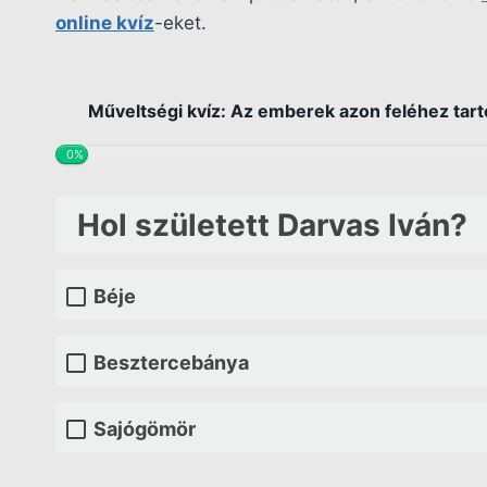
online kvíz
-eket.
Műveltségi kvíz: Az emberek azon feléhez tarto
0%
Hol született Darvas Iván?
Béje
Besztercebánya
Sajógömör