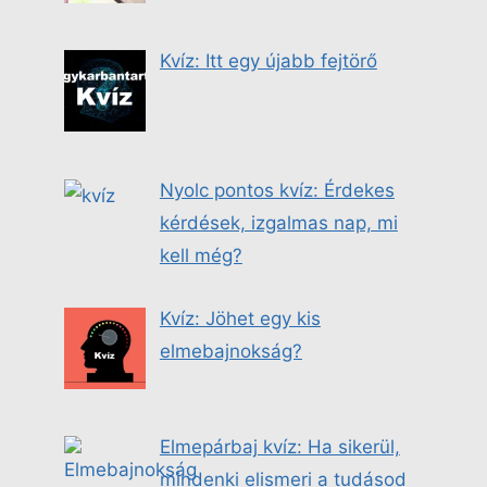
Kvíz: Itt egy újabb fejtörő
Nyolc pontos kvíz: Érdekes
kérdések, izgalmas nap, mi
kell még?
Kvíz: Jöhet egy kis
elmebajnokság?
Elmepárbaj kvíz: Ha sikerül,
mindenki elismeri a tudásod