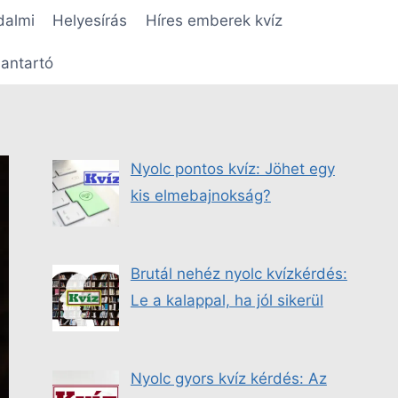
dalmi
Helyesírás
Híres emberek kvíz
antartó
Nyolc pontos kvíz: Jöhet egy
kis elmebajnokság?
Brutál nehéz nyolc kvízkérdés:
Le a kalappal, ha jól sikerül
Nyolc gyors kvíz kérdés: Az