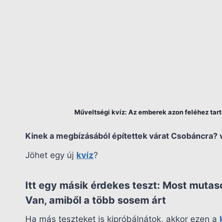
Műveltségi kvíz: Az emberek azon feléhez tarto
Kinek a megbízásából építettek várat Csobáncra? v
Jöhet egy új
kvíz
?
Itt egy másik érdekes teszt:
Most mutasd
Van, amiből a több sosem árt
Ha más teszteket is kipróbálnátok, akkor ezen a