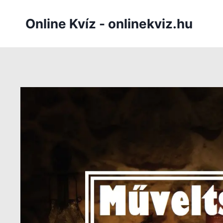
Skip
to
Online Kvíz - onlinekviz.hu
content