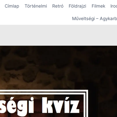
Címlap
Történelmi
Retró
Földrajzi
Filmek
Iro
Műveltségi – Agykarb