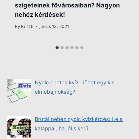
szigeteinek fővárosaiban? Nagyon
nehéz kérdések!
By
Kriszti
június 13, 2021
Nyolc pontos kvíz: Jöhet egy kis
elmebajnokság?
Brutál nehéz nyolc kvízkérdés: Le a
kalappal, ha jól sikerül