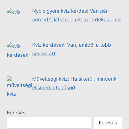
Nyolc gyors kvíz kérdés: Van pár
perced? Játszd le ezt az érdekes quizt
Kvíz kérdések: Van, amiből a több
sosem árt
Műveltségi kvíz: Ha sikerül, mindenki
elismeri a tudásod
Keresés
Keresés