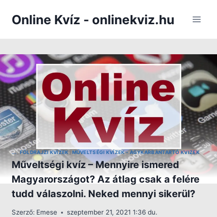
Skip
Online Kvíz - onlinekviz.hu
to
content
...
FÖLDRAJZI KVÍZEK
MŰVELTSÉGI KVÍZEK - AGYKARBANTARTÓ KVIZEK
|
|
Műveltségi kvíz – Mennyire ismered
Magyarországot? Az átlag csak a felére
tudd válaszolni. Neked mennyi sikerül?
Szerző:
Emese
szeptember 21, 2021 1:36 du.