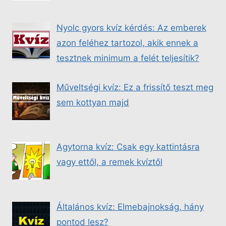
Nyolc gyors kvíz kérdés: Az emberek
azon feléhez tartozol, akik ennek a
tesztnek minimum a felét teljesítik?
Műveltségi kvíz: Ez a frissítő teszt meg
sem kottyan majd
Agytorna kvíz: Csak egy kattintásra
vagy ettől, a remek kvíztől
Általános kvíz: Elmebajnokság, hány
pontod lesz?