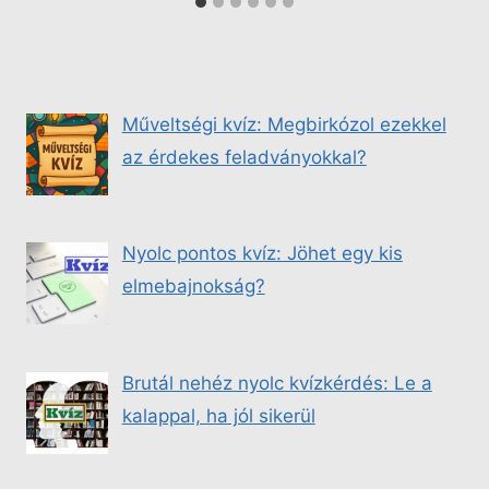
Műveltségi kvíz: Megbirkózol ezekkel
az érdekes feladványokkal?
Nyolc pontos kvíz: Jöhet egy kis
elmebajnokság?
Brutál nehéz nyolc kvízkérdés: Le a
kalappal, ha jól sikerül