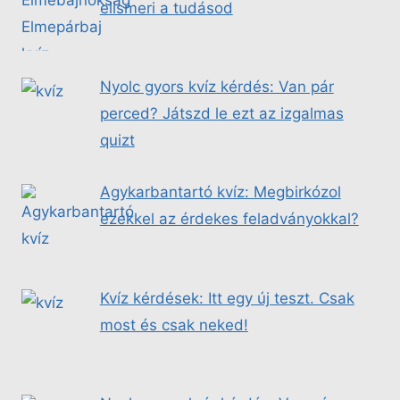
elismeri a tudásod
Nyolc gyors kvíz kérdés: Van pár
perced? Játszd le ezt az izgalmas
quizt
Agykarbantartó kvíz: Megbirkózol
ezekkel az érdekes feladványokkal?
Kvíz kérdések: Itt egy új teszt. Csak
most és csak neked!