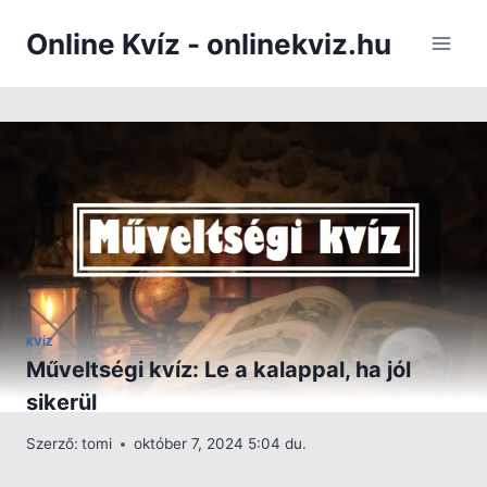
Skip
Online Kvíz - onlinekviz.hu
to
content
KVÍZ
Műveltségi kvíz: Le a kalappal, ha jól
sikerül
Szerző:
tomi
október 7, 2024 5:04 du.