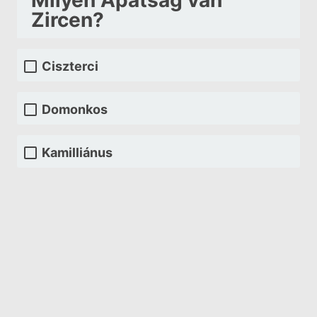
Milyen Apátság van
Zircen?
Ciszterci
Domonkos
Kamilliánus