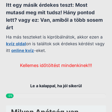
Itt egy másik érdekes teszt:
Most
mutasd meg mit tudsz! Hány pontod
lett?
vagy ez:
Van, amiből a több sosem
árt
Ha más teszteket is kipróbálnátok, akkor ezen a
kvíz oldal
on is találtok sok érdekes kérdést vagy
itt
online kvíz
-eket.
Kellemes időtöltést mindenkinek!!!
Le a kalappal, ha jól sikerül
0%