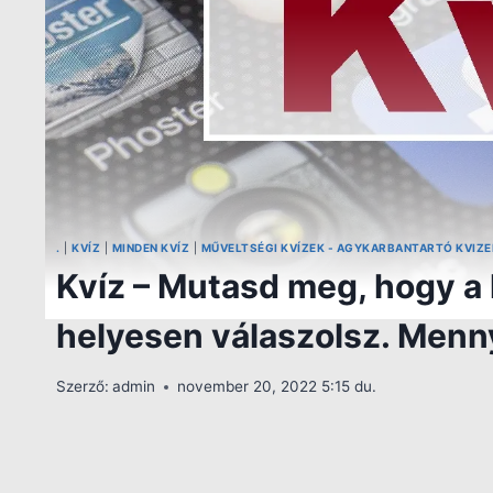
.
|
KVÍZ
|
MINDEN KVÍZ
|
MŰVELTSÉGI KVÍZEK - AGYKARBANTARTÓ KVIZE
Kvíz – Mutasd meg, hogy a 
helyesen válaszolsz. Menny
Szerző:
admin
november 20, 2022 5:15 du.