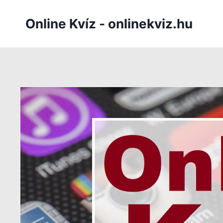
Skip
to
Online Kvíz - onlinekviz.hu
content