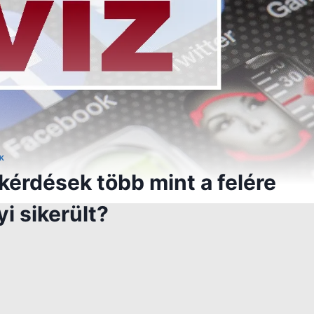
K
kérdések több mint a felére
i sikerült?