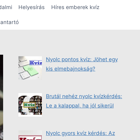
dalmi
Helyesírás
Híres emberek kvíz
antartó
Nyolc pontos kvíz: Jöhet egy
kis elmebajnokság?
Brutál nehéz nyolc kvízkérdés:
Le a kalappal, ha jól sikerül
Nyolc gyors kvíz kérdés: Az