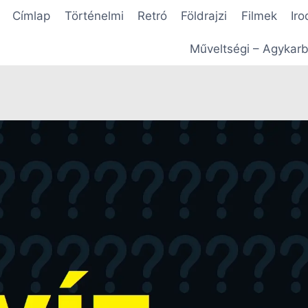
Címlap
Történelmi
Retró
Földrajzi
Filmek
Iro
Műveltségi – Agykarb