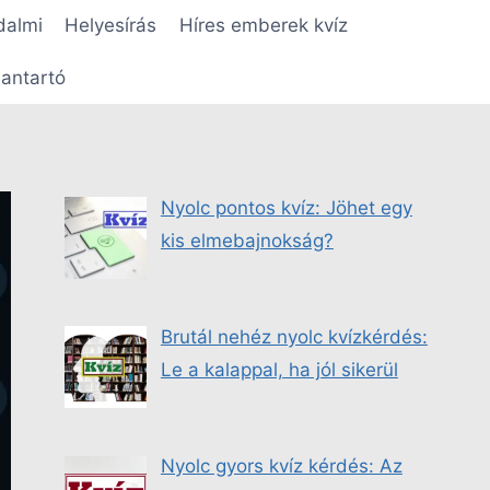
dalmi
Helyesírás
Híres emberek kvíz
antartó
Nyolc pontos kvíz: Jöhet egy
kis elmebajnokság?
Brutál nehéz nyolc kvízkérdés:
Le a kalappal, ha jól sikerül
Nyolc gyors kvíz kérdés: Az