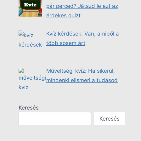
pár perced? Játszd le ezt az
érdekes quizt
Kvíz kérdések: Van, amiből a
több sosem árt
Műveltségi kvíz: Ha sikerül,
mindenki elismeri a tudásod
Keresés
Keresés