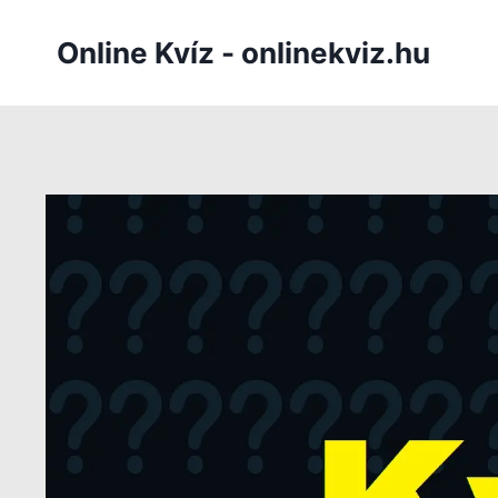
Skip
to
Online Kvíz - onlinekviz.hu
content