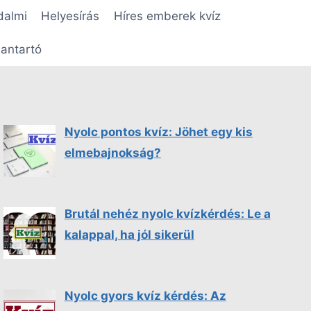
dalmi
Helyesírás
Híres emberek kvíz
antartó
Nyolc pontos kvíz: Jöhet egy kis
elmebajnokság?
Brutál nehéz nyolc kvízkérdés: Le a
kalappal, ha jól sikerül
Nyolc gyors kvíz kérdés: Az