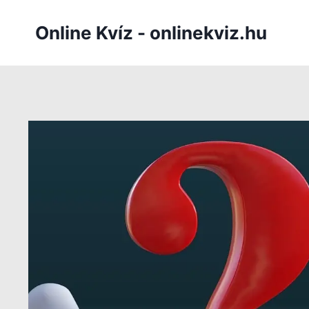
Skip
to
Online Kvíz - onlinekviz.hu
content