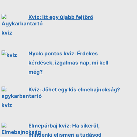
Kvíz: Itt egy újabb fejtörő
Nyolc pontos kvíz: Érdekes
kérdések, izgalmas nap, mi kell
még?
Kvíz: Jöhet egy kis elmebajnokság?
Elmepárbaj kvíz: Ha sikerül,
mindenki elismeri a tudásod