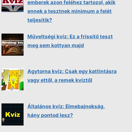
emberek azon feléhez tartozol, akik
ennek a tesztnek minimum a felét
teljesítik?
Műveltségi kvíz: Ez a frissítő teszt
meg sem kottyan majd
Agytorna kvíz: Csak egy kattintásra
vagy ettől, a remek kvíztől
Általános kvíz: Elmebajnokság,
hány pontod lesz?