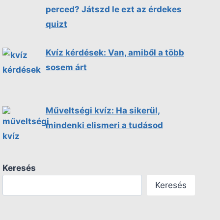
perced? Játszd le ezt az érdekes
quizt
Kvíz kérdések: Van, amiből a több
sosem árt
Műveltségi kvíz: Ha sikerül,
mindenki elismeri a tudásod
Keresés
Keresés