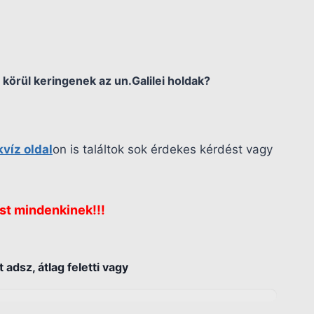
 körül keringenek az un.Galilei holdak?
kvíz oldal
on is találtok sok érdekes kérdést vagy
st mindenkinek!!!
 adsz, átlag feletti vagy