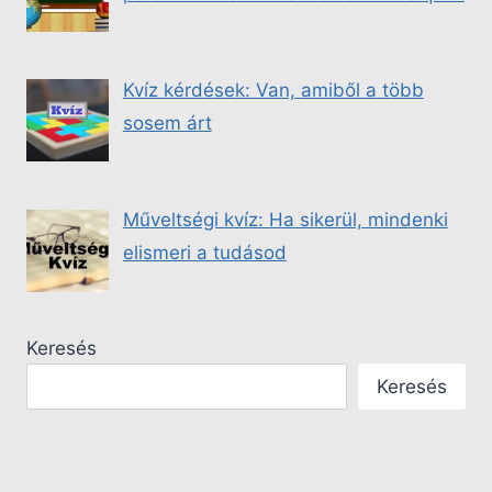
Kvíz kérdések: Van, amiből a több
sosem árt
Műveltségi kvíz: Ha sikerül, mindenki
elismeri a tudásod
Keresés
Keresés