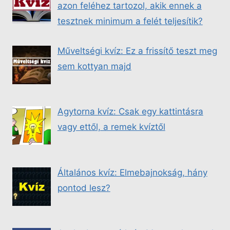
azon feléhez tartozol, akik ennek a
tesztnek minimum a felét teljesítik?
Műveltségi kvíz: Ez a frissítő teszt meg
sem kottyan majd
Agytorna kvíz: Csak egy kattintásra
vagy ettől, a remek kvíztől
Általános kvíz: Elmebajnokság, hány
pontod lesz?