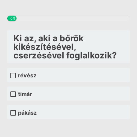
0%
Ki az, aki a bőrök
kikészítésével,
cserzésével foglalkozik?
révész
tímár
pákász