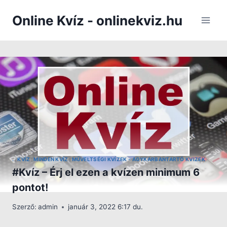
Skip
Online Kvíz - onlinekviz.hu
to
content
.
KVÍZ
MINDEN KVÍZ
MŰVELTSÉGI KVÍZEK - AGYKARBANTARTÓ KVIZEK
|
|
|
#Kvíz – Érj el ezen a kvízen minimum 6
pontot!
Szerző:
admin
január 3, 2022 6:17 du.