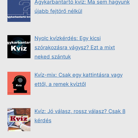
Agykarbantartó kvíz: Ma sem hagyunk
újabb fejtörő nélkül
Nyolc kvízkérdés: Egy kicsi
szórakozásra vágysz? Ezt a mixt
neked szántuk
Kvíz-mix: Csak egy kattintásra vagy
ettől, a remek kvíztől
Kvíz: Jó válasz, rossz válasz? Csak 8
kérdés